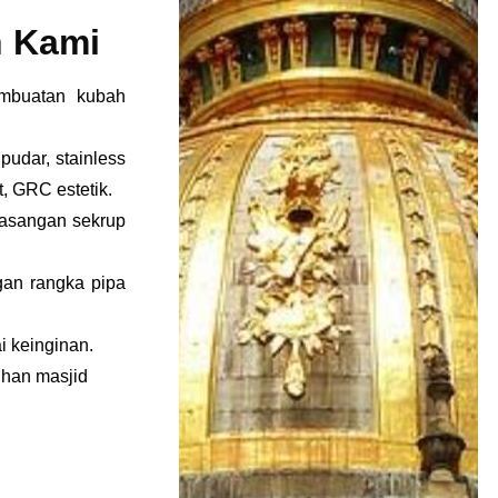
 Kami
embuatan kubah
 pudar, stainless
t, GRC estetik.
asangan sekrup
an rangka pipa
i keinginan.
uhan masjid