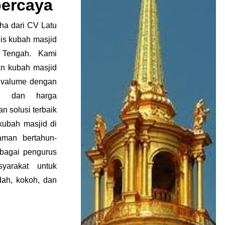
percaya
ha dari CV Latu
is kubah masjid
a Tengah.
Kami
n kubah masjid
alvalume dengan
an, dan harga
n solusi terbaik
ubah masjid di
man bertahun-
rbagai pengurus
yarakat untuk
dah, kokoh, dan